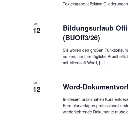
Texteingabe, effektive Gliederunge
MO.
Bildungsurlaub Offi
12
(BUOff3/26)
Sie wollen den großen Funktionsu
nutzen, um Ihre tägliche Arbeit ef
mit Microsoft Word, […]
MO.
Word-Dokumentvorla
12
In diesem praxisnahen Kurs entdeck
Formularvorlagen professionell erst
wiederkehrende Dokumente mühelos