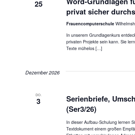
Word-Grundlagen fü
25
privat sicher durchs
Frauencomputerschule
Wilhelmsh
In unserem Grundlagenkurs entdecken
privaten Projekte sein kann. Sie le
Texte mühelos […]
Dezember 2026
DO.
Serienbriefe, Umsch
3
(Ser3/26)
In dieser Aufbau-Schulung lernen S
Textdokument einem großen Empfä