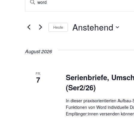
Veranstaltungen
Veranstaltungen
Bitte
Schlüsselwort
Suche
eingeben.
Anstehend
Suche
Heute
und
nach
Datum
Veranstaltungen
wählen.
Ansichten,
August 2026
Schlüsselwort.
Navigation
FR.
Serienbriefe, Umsch
7
(Ser2/26)
In dieser praxisorientierten Aufbau-
Funktionen von Word individuelle D
Empfänger:innen versenden können.