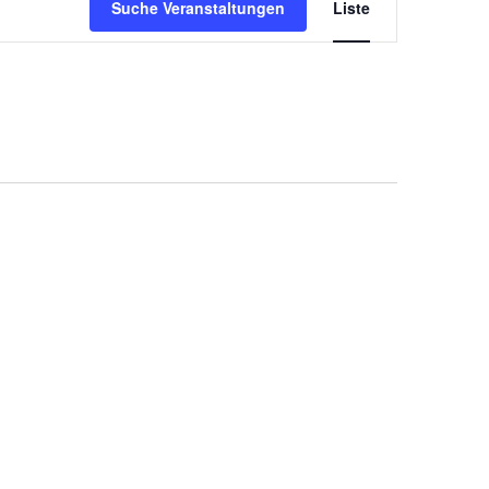
Veranstal
Suche Veranstaltungen
Liste
Ansichten
Navigati