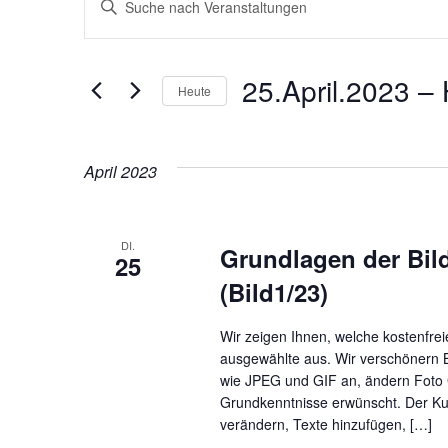
Veranstaltungen
Veranstaltungen
Bitte
Schlüsselwort
Suche
eingeben.
25.April.2023
 – 
Suche
Heute
und
nach
Datum
Veranstaltungen
wählen.
Ansichten,
April 2023
Schlüsselwort.
Navigation
DI.
Grundlagen der Bil
25
(Bild1/23)
Wir zeigen Ihnen, welche kostenfrei
ausgewählte aus. Wir verschönern B
wie JPEG und GIF an, ändern Foto 
Grundkenntnisse erwünscht. Der Kurs
verändern, Texte hinzufügen, […]