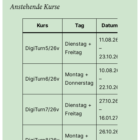
Anstehende Kurse
Kurs
Tag
Datum
Uhrze
11.08.26
09:00
Dienstag +
DigiTurn5/26v
–
12:00
Freitag
23.10.26
Uhr
10.08.26
13:30
Montag +
DigiTurn6/26v
–
16:30
Donnerstag
22.10.26
Uhr
27.10.26
09:00
Dienstag +
DigiTurn7/26v
–
12:00
Freitag
16.01.27
Uhr
26.10.26
13:30
Montag +