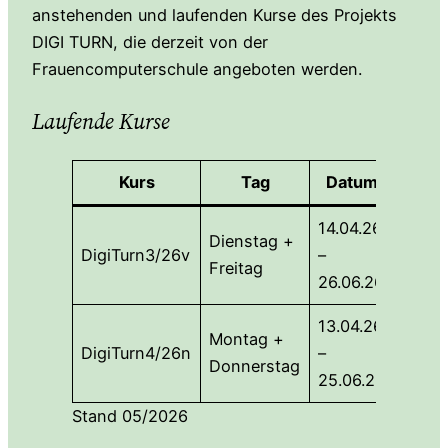
anstehenden und laufenden Kurse des Projekts
DIGI TURN, die derzeit von der
Frauencomputerschule angeboten werden.
Laufende Kurse
Kurs
Tag
Datum
Uhrze
14.04.26
09:00
Dienstag +
DigiTurn3/26v
–
12:00
Freitag
26.06.26
Uhr
13.04.26
13:30
Montag +
DigiTurn4/26n
–
16:30
Donnerstag
25.06.26
Uhr
Stand 05/2026